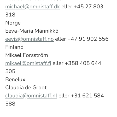
michael@omnistaff.dk
eller +45 27 803
318
Norge
Eeva-Maria Männikkö
eevis@omnistaff.no
eller +47 91 902 556
Finland
Mikael Forsström
mikael@omistaff.fi
eller +358 405 644
505
Benelux
Claudia de Groot
claudia@omnistaff.nl
eller +31 621 584
588