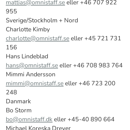
mattias@omnistaff.se
eller +46 707 922
955
Sverige/Stockholm + Nord
Charlotte Kimby
charlotte@omnistaff.se
eller +45 721 731
156
Hans Lindeblad
hans@omnistaff.se
eller +46 708 983 764
Mimmi Andersson
mimmi@omnistaff.se
eller +46 723 200
248
Danmark
Bo Storm
bo@omnistaff.dk
eller +45-40 890 664
Michael Koreska Dreyer